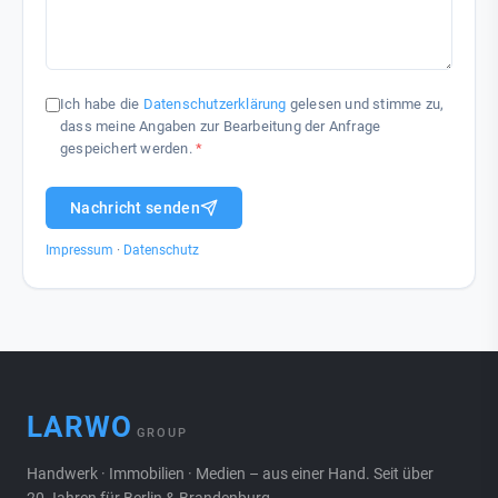
Ich habe die
Datenschutzerklärung
gelesen und stimme zu,
dass meine Angaben zur Bearbeitung der Anfrage
gespeichert werden.
*
Nachricht senden
Impressum
·
Datenschutz
LARWO
GROUP
Handwerk · Immobilien · Medien – aus einer Hand. Seit über