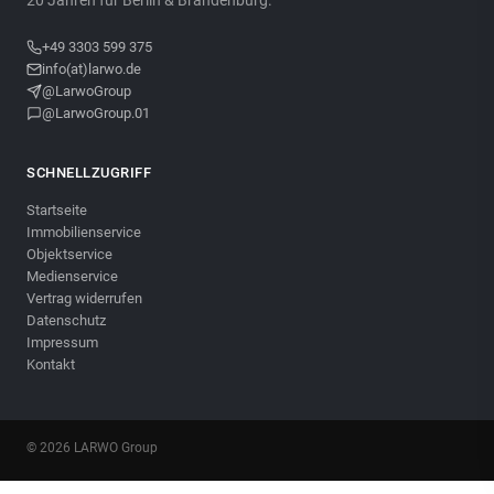
20 Jahren für Berlin & Brandenburg.
+49 3303 599 375
info(at)larwo.de
@LarwoGroup
@LarwoGroup.01
SCHNELLZUGRIFF
Startseite
Immobilienservice
Objektservice
Medienservice
Vertrag widerrufen
Datenschutz
Impressum
Kontakt
©
2026
LARWO Group